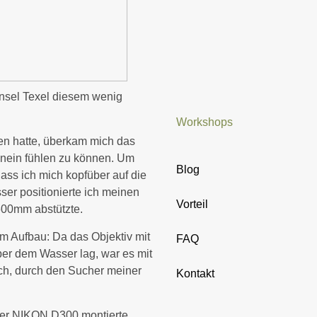
 Insel Texel diesem wenig
Workshops
en hatte, überkam mich das
hinein fühlen zu können. Um
Blog
 dass ich mich kopfüber auf die
er positionierte ich meinen
Vorteil
600mm abstützte.
m Aufbau: Da das Objektiv mit
FAQ
er dem Wasser lag, war es mit
ch, durch den Sucher meiner
Kontakt
ner NIKON D300 montierte,